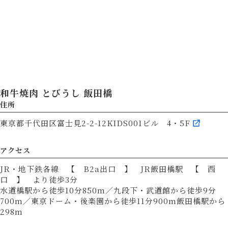
和牛焼肉 とびうし 飯田橋
住所
東京都千代田区富士見2-2-12KIDS001ビル 4・5F
アクセス
JR・地下鉄各線 【 B2a出口 】 JR飯田橋駅 【 西
口 】 より徒歩3分
水道橋駅から徒歩10分850m／九段下・武道館から徒歩9分
700m／東京ドーム・後楽園から徒歩11分900m飯田橋駅から
298m