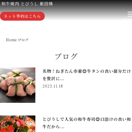
和牛焼肉 とびうし 飯田橋
ネット予約はこちら
Home
ブログ
ブログ
名物！ねぎたん巾着😌牛タンの良い部分だけ
を贅沢に...
2023.11.18
とびうしで人気の和牛寿司😌口溶けの良い和
牛だから...