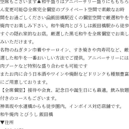
空席もございます🎄和牛盛りはアニバーサリー盛りにももちろ
ん変更可能😉全席完全個室のプライベート空間で素敵なお時
間をお過ごしください🤗飯田橋駅近くの個室空間で厳選和牛を
焼肉でお楽しみ下さい。和牛焼肉とびうしは飯田橋駅から徒歩
すぐの隠れ家的なお店。厳選した黒毛和牛を全席個室でお楽し
みいただけます。
名物のねぎタン巾着やサーロイン、すき焼きや肉寿司など、厳
選した和牛を一番おいしい方法でご提供。アニバーサリーには
肉ブーケなど特別な盛り合わせも可能です
またお肉に合う日本酒やワインや焼酎などドリンクも種類豊富
にご用意しております。
【全席個室】接待や会食、記念日や誕生日にも最適。飲み放題
付きのコースもございます。
神楽坂や水道橋からも徒歩圏内。インボイス対応店舗です。
和牛焼肉 とびうし 飯田橋
▼住所