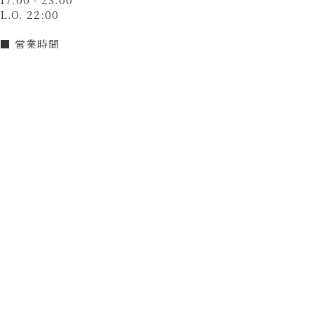
L.O. 22:00
■ 営業時間
21:30入店まで
■ 定休日
無（12月31日～1月3日は休業）
決済方法
カード可
（VISA、Master、JCB、AMEX、Diners）
電子マネー可
（交通系電子マネー（Suicaなど）、楽天Edy、nanaco、
WAON、iD、QUICPay）
QRコード決済可
（PayPay）
和牛焼肉 とびうし 飯田橋