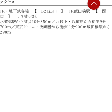
アクセス
JR・地下鉄各線 【 B2a出口 】 JR飯田橋駅 【 西
口 】 より徒歩3分
水道橋駅から徒歩10分850m／九段下・武道館から徒歩9分
700m／東京ドーム・後楽園から徒歩11分900m飯田橋駅から
298m
営業時間
17:00 - 23:00
L.O. 22:00
■ 営業時間
21:30入店まで
■ 定休日
無（12月31日～1月3日は休業）
決済方法