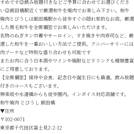
すめです😉飲み放題付きなどご予算に合わせてお選びくださ
い😉飯田橋駅近くで厳選和牛を焼肉でお楽しみ下さい。和牛
焼肉とびうしは飯田橋駅から徒歩すぐの隠れ家的なお店。厳選
した黒毛和牛を全席個室でお楽しみいただけます。
名物のねぎタン巾着やサーロイン、すき焼きや肉寿司など、厳
選した和牛を一番おいしい方法でご提供。アニバーサリーには
肉ブーケなど特別な盛り合わせも可能です
またお肉に合う日本酒やワインや焼酎などドリンクも種類豊富
にご用意しております。
【全席個室】接待や会食、記念日や誕生日にも最適。飲み放題
付きのコースもございます。
神楽坂や水道橋からも徒歩圏内。インボイス対応店舗です。
和牛焼肉 とびうし 飯田橋
▼住所
〒102-0071
東京都千代田区富士見2-2-12