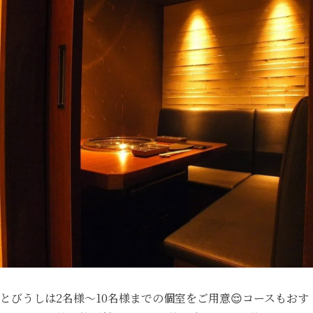
とびうしは2名様〜10名様までの個室をご用意😌コースもおす