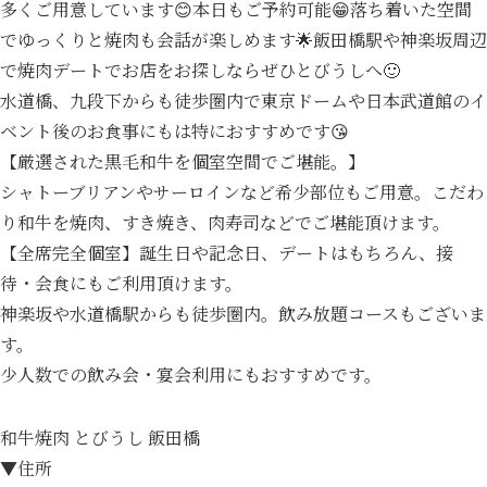
多くご用意しています😊本日もご予約可能😁落ち着いた空間
でゆっくりと焼肉も会話が楽しめます🌟飯田橋駅や神楽坂周辺
で焼肉デートでお店をお探しならぜひとびうしへ🙂
水道橋、九段下からも徒歩圏内で東京ドームや日本武道館のイ
ベント後のお食事にもは特におすすめです😘
【厳選された黒毛和牛を個室空間でご堪能。】
シャトーブリアンやサーロインなど希少部位もご用意。こだわ
り和牛を焼肉、すき焼き、肉寿司などでご堪能頂けます。
【全席完全個室】誕生日や記念日、デートはもちろん、接
待・会食にもご利用頂けます。
神楽坂や水道橋駅からも徒歩圏内。飲み放題コースもございま
す。
少人数での飲み会・宴会利用にもおすすめです。
和牛焼肉 とびうし 飯田橋
▼住所