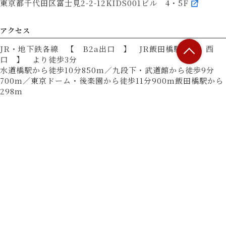
東京都千代田区富士見2-2-12KIDS001ビル 4・5F
アクセス
JR・地下鉄各線 【 B2a出口 】 JR飯田橋駅 【 西
口 】 より徒歩3分
水道橋駅から徒歩10分850m／九段下・武道館から徒歩9分
700m／東京ドーム・後楽園から徒歩11分900m飯田橋駅から
298m
営業時間
17:00 - 23:00
L.O. 22:00
■ 営業時間
21:30入店まで
■ 定休日
無（12月31日～1月3日は休業）