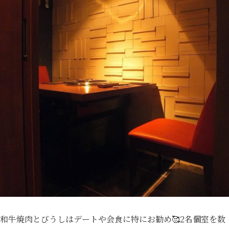
和牛焼肉とびうしはデートや会食に特にお勧め🥰2名個室を数