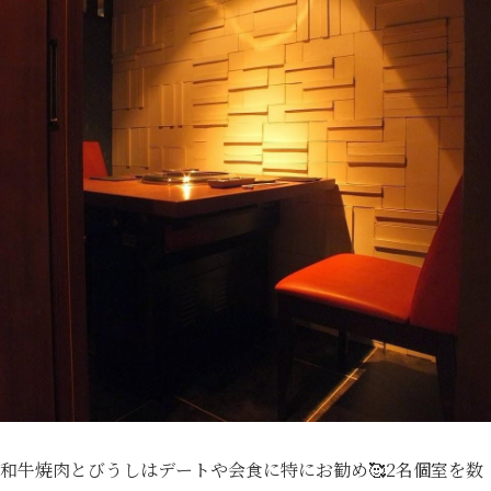
和牛焼肉とびうしはデートや会食に特にお勧め🥰2名個室を数