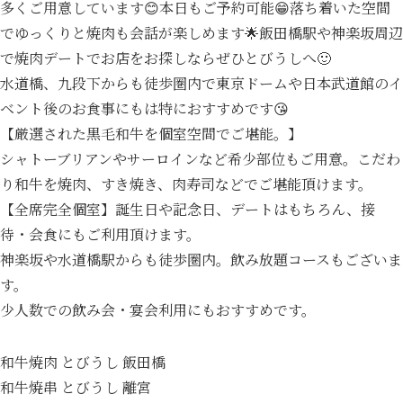
多くご用意しています😊本日もご予約可能😁落ち着いた空間
でゆっくりと焼肉も会話が楽しめます🌟飯田橋駅や神楽坂周辺
で焼肉デートでお店をお探しならぜひとびうしへ🙂
水道橋、九段下からも徒歩圏内で東京ドームや日本武道館のイ
ベント後のお食事にもは特におすすめです😘
【厳選された黒毛和牛を個室空間でご堪能。】
シャトーブリアンやサーロインなど希少部位もご用意。こだわ
り和牛を焼肉、すき焼き、肉寿司などでご堪能頂けます。
【全席完全個室】誕生日や記念日、デートはもちろん、接
待・会食にもご利用頂けます。
神楽坂や水道橋駅からも徒歩圏内。飲み放題コースもございま
す。
少人数での飲み会・宴会利用にもおすすめです。
和牛焼肉 とびうし 飯田橋
和牛焼串 とびうし 離宮