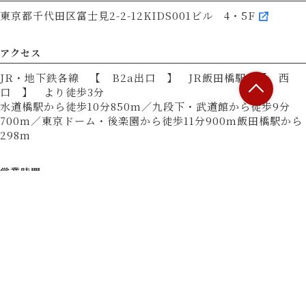
東京都千代田区富士見2-2-12KIDS001ビル 4・5F
アクセス
JR・地下鉄各線 【 B2a出口 】 JR飯田橋駅 【 西
口 】 より徒歩3分
水道橋駅から徒歩10分850m／九段下・武道館から徒歩9分
700m／東京ドーム・後楽園から徒歩11分900m飯田橋駅から
298m
営業時間
17:00 - 23:00
L.O. 22:00
■ 営業時間
21:30入店まで
■ 定休日
無（12月31日～1月3日は休業）