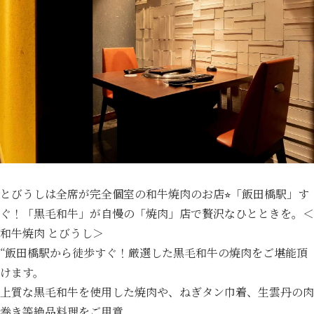
とびうしは全席が完全個室の和牛焼肉のお店⭐︎「飯田橋駅」す
ぐ！「黒毛和牛」が自慢の「焼肉」店で贅沢なひとときを。＜
和牛焼肉 とびうし＞
“飯田橋駅から徒歩すぐ！厳選した黒毛和牛の焼肉をご堪能頂
けます。
上質な黒毛和牛を使用した焼肉や、ねぎタン巾着、生雲丹の肉
巻き等絶品料理をご用意。