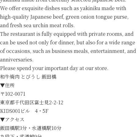
We offer exquisite dishes such as yakiniku made with
high-quality Japanese beef, green onion tongue purse,
and fresh sea urchin meat rolls.
The restaurant is fully equipped with private rooms, and
can be used not only for dinner, but also for a wide range
of occasions, such as business meals, entertainment, and
anniversaries.
Please spend your important day at our store.
和牛焼肉 とびうし 飯田橋
▼住所
〒102-0071
東京都千代田区富士見2-2-12
KIDS001ビル 4・5F
▼アクセス
飯田橋駅3分・水道橋駅10分
九段下・武道館9分