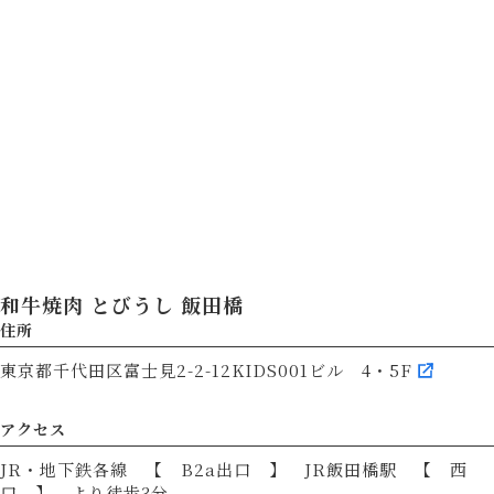
和牛焼肉 とびうし 飯田橋
住所
東京都千代田区富士見2-2-12KIDS001ビル 4・5F
アクセス
JR・地下鉄各線 【 B2a出口 】 JR飯田橋駅 【 西
口 】 より徒歩3分