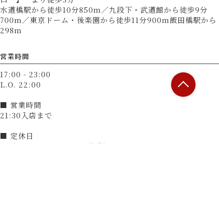
水道橋駅から徒歩10分850m／九段下・武道館から徒歩9分
700m／東京ドーム・後楽園から徒歩11分900m飯田橋駅から
298m
営業時間
17:00 - 23:00
L.O. 22:00
■ 営業時間
21:30入店まで
■ 定休日
無（12月31日～1月3日は休業）
決済方法
カード可
（VISA、Master、JCB、AMEX、Diners）
電子マネー可