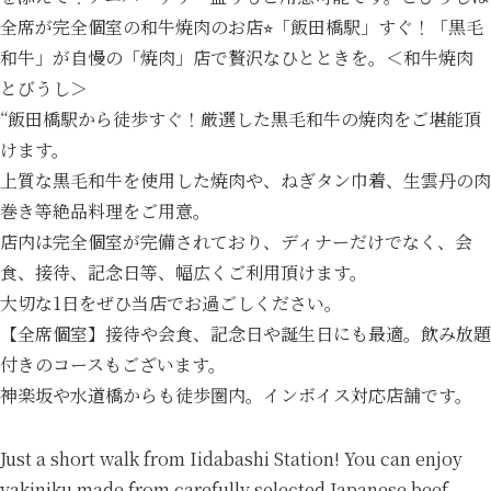
全席が完全個室の和牛焼肉のお店⭐︎「飯田橋駅」すぐ！「黒毛
和牛」が自慢の「焼肉」店で贅沢なひとときを。＜和牛焼肉
とびうし＞
“飯田橋駅から徒歩すぐ！厳選した黒毛和牛の焼肉をご堪能頂
けます。
上質な黒毛和牛を使用した焼肉や、ねぎタン巾着、生雲丹の肉
巻き等絶品料理をご用意。
店内は完全個室が完備されており、ディナーだけでなく、会
食、接待、記念日等、幅広くご利用頂けます。
大切な1日をぜひ当店でお過ごしください。
【全席個室】接待や会食、記念日や誕生日にも最適。飲み放題
付きのコースもございます。
神楽坂や水道橋からも徒歩圏内。インボイス対応店舗です。
Just a short walk from Iidabashi Station! You can enjoy
yakiniku made from carefully selected Japanese beef.