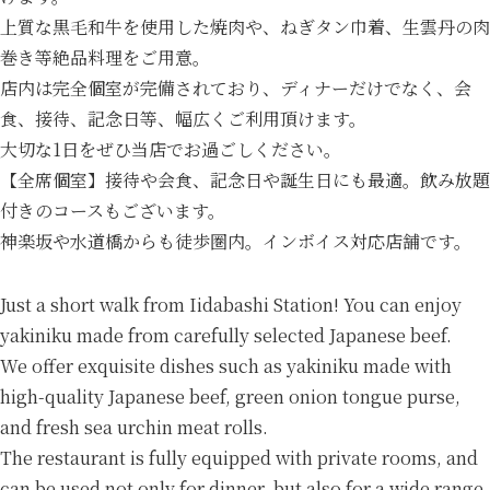
上質な黒毛和牛を使用した焼肉や、ねぎタン巾着、生雲丹の肉
巻き等絶品料理をご用意。
店内は完全個室が完備されており、ディナーだけでなく、会
食、接待、記念日等、幅広くご利用頂けます。
大切な1日をぜひ当店でお過ごしください。
【全席個室】接待や会食、記念日や誕生日にも最適。飲み放題
付きのコースもございます。
神楽坂や水道橋からも徒歩圏内。インボイス対応店舗です。
Just a short walk from Iidabashi Station! You can enjoy
yakiniku made from carefully selected Japanese beef.
We offer exquisite dishes such as yakiniku made with
high-quality Japanese beef, green onion tongue purse,
and fresh sea urchin meat rolls.
The restaurant is fully equipped with private rooms, and
can be used not only for dinner, but also for a wide range