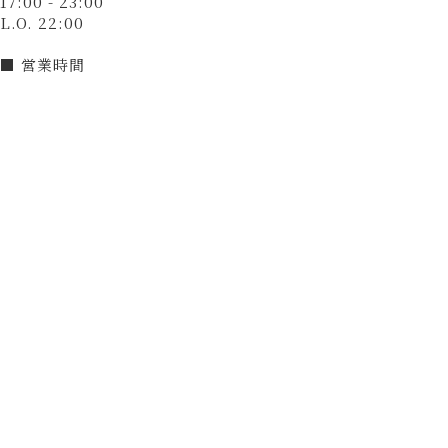
17:00 - 23:00
L.O. 22:00
■ 営業時間
21:30入店まで
■ 定休日
無（12月31日～1月3日は休業）
決済方法
カード可
（VISA、Master、JCB、AMEX、Diners）
電子マネー可
（交通系電子マネー（Suicaなど）、楽天Edy、nanaco、
WAON、iD、QUICPay）
QRコード決済可
（PayPay）
和牛焼肉 とびうし 飯田橋