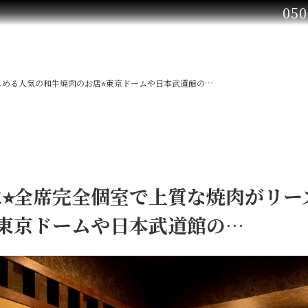
050
しめる人気の和牛焼肉のお店⭐︎東京ドームや日本武道館の…
⭐︎全席完全個室で上質な焼肉がリ
︎東京ドームや日本武道館の…