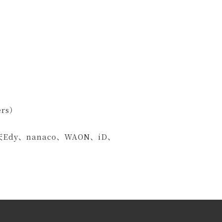
ers）
dy、nanaco、WAON、iD、