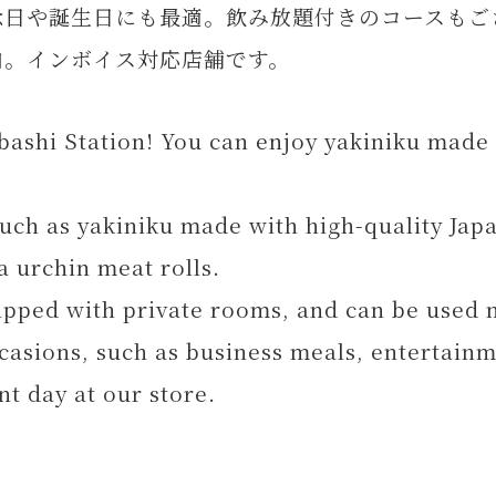
念日や誕生日にも最適。飲み放題付きのコースもご
内。インボイス対応店舗です。
abashi Station! You can enjoy yakiniku made
such as yakiniku made with high-quality Jap
a urchin meat rolls.
uipped with private rooms, and can be used n
ccasions, such as business meals, entertainm
t day at our store.