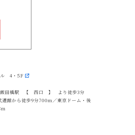
ビル 4・5F
R飯田橋駅 【 西口 】 より徒歩3分
武道館から徒歩9分700m／東京ドーム・後
8m