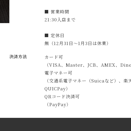
■ 営業時間
21:30入店まで
■ 定休日
無（12月31日～1月3日は休業）
決済方法
カード可
（VISA、Master、JCB、AMEX、Din
電子マネー可
（交通系電子マネー（Suicaなど）、楽天E
QUICPay）
QRコード決済可
（PayPay）