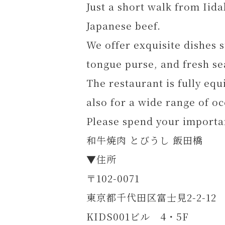
Just a short walk from Iid
Japanese beef.
We offer exquisite dishes 
tongue purse, and fresh se
The restaurant is fully eq
also for a wide range of o
Please spend your importan
和牛焼肉 とびうし 飯田橋
▼住所
〒102-0071
東京都千代田区富士見2-2-12
KIDS001ビル 4・5F