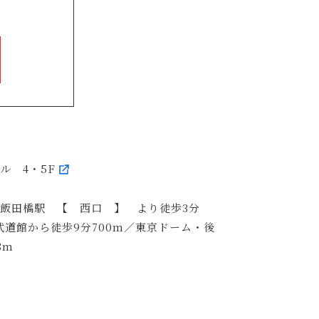
ビル 4・5F
R飯田橋駅 【 西口 】 より徒歩3分
武道館から徒歩9分700m／東京ドーム・後
8m