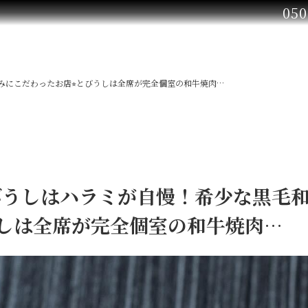
050
にこだわったお店⭐︎とびうしは全席が完全個室の和牛焼肉…
びうしはハラミが自慢！希少な黒毛
うしは全席が完全個室の和牛焼肉…