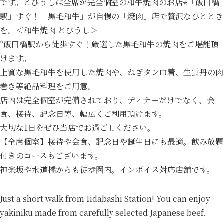
です。とびうしは全席が完全個室の和牛焼肉のお店⭐︎「飯田橋
駅」すぐ！「黒毛和牛」が自慢の「焼肉」店で贅沢なひととき
を。＜和牛焼肉 とびうし＞
“飯田橋駅から徒歩すぐ！厳選した黒毛和牛の焼肉をご堪能頂
けます。
上質な黒毛和牛を使用した焼肉や、ねぎタン巾着、生雲丹の肉
巻き等絶品料理をご用意。
店内は完全個室が完備されており、ディナーだけでなく、会
食、接待、記念日等、幅広くご利用頂けます。
大切な1日をぜひ当店でお過ごしください。
【全席個室】接待や会食、記念日や誕生日にも最適。飲み放題
付きのコースもございます。
神楽坂や水道橋からも徒歩圏内。インボイス対応店舗です。
Just a short walk from Iidabashi Station! You can enjoy
yakiniku made from carefully selected Japanese beef.