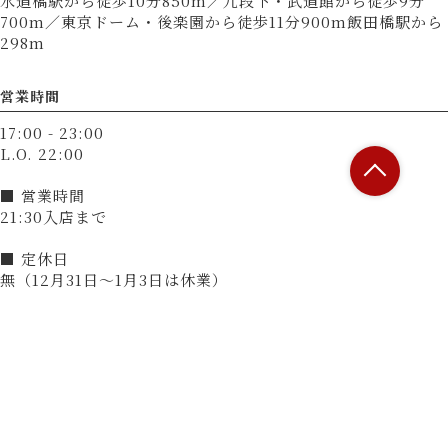
水道橋駅から徒歩10分850m／九段下・武道館から徒歩9分
700m／東京ドーム・後楽園から徒歩11分900m飯田橋駅から
298m
営業時間
17:00 - 23:00
L.O. 22:00
■ 営業時間
21:30入店まで
■ 定休日
無（12月31日～1月3日は休業）
決済方法
カード可
（VISA、Master、JCB、AMEX、Diners）
電子マネー可
（交通系電子マネー（Suicaなど）、楽天Edy、nanaco、