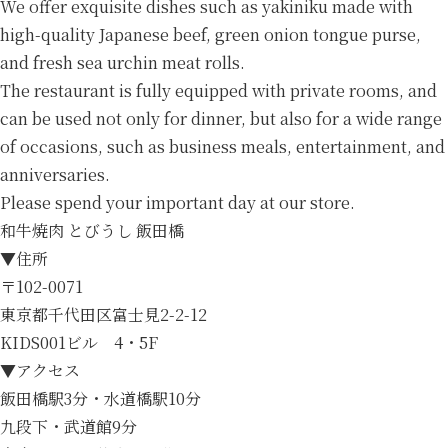
We offer exquisite dishes such as yakiniku made with
high-quality Japanese beef, green onion tongue purse,
and fresh sea urchin meat rolls.
The restaurant is fully equipped with private rooms, and
can be used not only for dinner, but also for a wide range
of occasions, such as business meals, entertainment, and
anniversaries.
Please spend your important day at our store.
和牛焼肉 とびうし 飯田橋
▼住所
〒102-0071
東京都千代田区富士見2-2-12
KIDS001ビル 4・5F
▼アクセス
飯田橋駅3分・水道橋駅10分
九段下・武道館9分