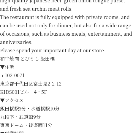
high-quality Japanese beef, green onion tongue purse,
and fresh sea urchin meat rolls.
The restaurant is fully equipped with private rooms, and
can be used not only for dinner, but also for a wide range
of occasions, such as business meals, entertainment, and
anniversaries.
Please spend your important day at our store.
和牛焼肉 とびうし 飯田橋
▼住所
〒102-0071
東京都千代田区富士見2-2-12
KIDS001ビル 4・5F
▼アクセス
飯田橋駅3分・水道橋駅10分
九段下・武道館9分
東京ドーム・後楽園11分