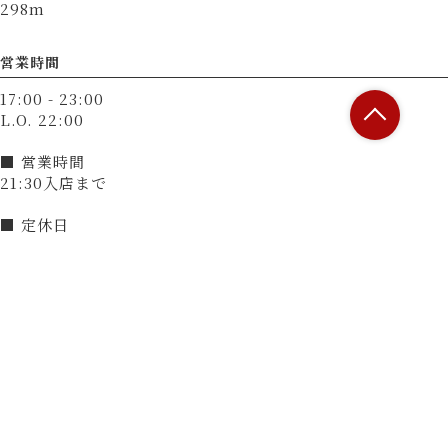
298m
営業時間
17:00 - 23:00
L.O. 22:00
■ 営業時間
21:30入店まで
■ 定休日
無（12月31日～1月3日は休業）
決済方法
カード可
（VISA、Master、JCB、AMEX、Diners）
電子マネー可
（交通系電子マネー（Suicaなど）、楽天Edy、nanaco、
WAON、iD、QUICPay）
QRコード決済可