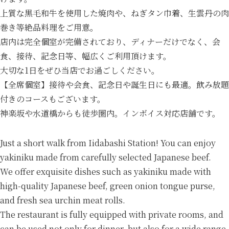
上質な黒毛和牛を使用した焼肉や、ねぎタン巾着、生雲丹の肉
巻き等絶品料理をご用意。
店内は完全個室が完備されており、ディナーだけでなく、会
食、接待、記念日等、幅広くご利用頂けます。
大切な1日をぜひ当店でお過ごしください。
【全席個室】接待や会食、記念日や誕生日にも最適。飲み放題
付きのコースもございます。
神楽坂や水道橋からも徒歩圏内。インボイス対応店舗です。
Just a short walk from Iidabashi Station! You can enjoy
yakiniku made from carefully selected Japanese beef.
We offer exquisite dishes such as yakiniku made with
high-quality Japanese beef, green onion tongue purse,
and fresh sea urchin meat rolls.
The restaurant is fully equipped with private rooms, and
can be used not only for dinner, but also for a wide range