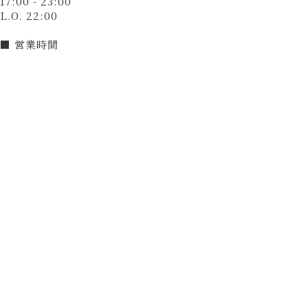
17:00 - 23:00
L.O. 22:00
■ 営業時間
21:30入店まで
■ 定休日
無（12月31日～1月3日は休業）
決済方法
カード可
（VISA、Master、JCB、AMEX、Diners）
電子マネー可
（交通系電子マネー（Suicaなど）、楽天Edy、nanaco、
WAON、iD、QUICPay）
QRコード決済可
（PayPay）
和牛焼肉 とびうし 飯田橋