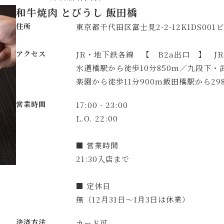
和牛焼肉 とびうし 飯田橋
住所
東京都千代田区富士見2-2-12KIDS001
アクセス
JR・地下鉄各線 【 B2a出口 】 J
水道橋駅から徒歩10分850m／九段下・
楽園から徒歩11分900m飯田橋駅から29
営業時間
17:00 - 23:00
L.O. 22:00
■ 営業時間
21:30入店まで
■ 定休日
無（12月31日～1月3日は休業）
決済方法
カード可