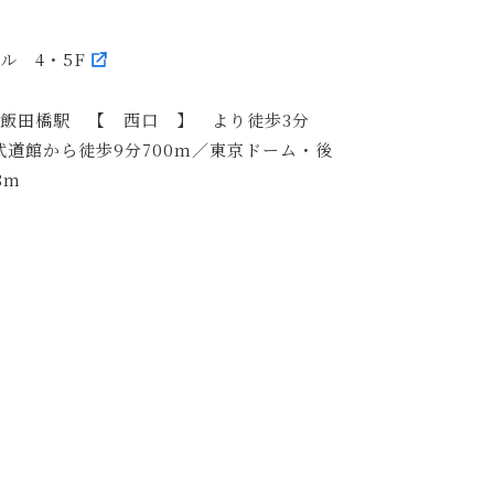
ビル 4・5F
R飯田橋駅 【 西口 】 より徒歩3分
武道館から徒歩9分700m／東京ドーム・後
8m