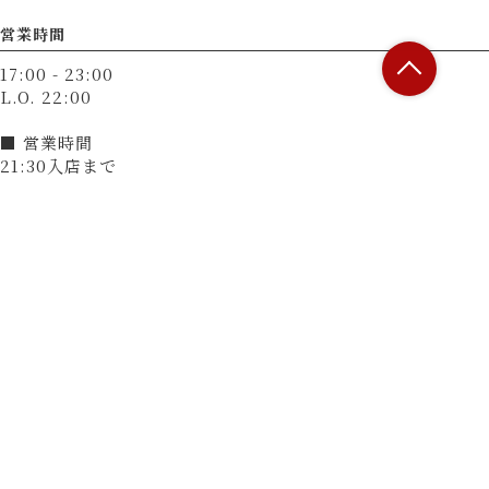
営業時間
17:00 - 23:00
L.O. 22:00
■ 営業時間
21:30入店まで
■ 定休日
無（12月31日～1月3日は休業）
決済方法
カード可
（VISA、Master、JCB、AMEX、Diners）
電子マネー可
（交通系電子マネー（Suicaなど）、楽天Edy、nanaco、
WAON、iD、QUICPay）
QRコード決済可
（PayPay）