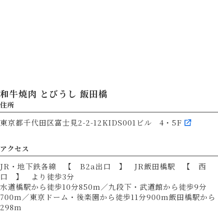
和牛焼肉 とびうし 飯田橋
住所
東京都千代田区富士見2-2-12KIDS001ビル 4・5F
アクセス
JR・地下鉄各線 【 B2a出口 】 JR飯田橋駅 【 西
口 】 より徒歩3分
水道橋駅から徒歩10分850m／九段下・武道館から徒歩9分
700m／東京ドーム・後楽園から徒歩11分900m飯田橋駅から
298m