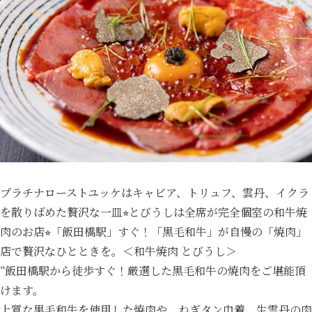
プラチナローストユッケはキャビア、トリュフ、雲丹、イクラ
を散りばめた贅沢な一皿⭐︎とびうしは全席が完全個室の和牛焼
肉のお店⭐︎「飯田橋駅」すぐ！「黒毛和牛」が自慢の「焼肉」
店で贅沢なひとときを。＜和牛焼肉 とびうし＞
“飯田橋駅から徒歩すぐ！厳選した黒毛和牛の焼肉をご堪能頂
けます。
上質な黒毛和牛を使用した焼肉や、ねぎタン巾着、生雲丹の肉