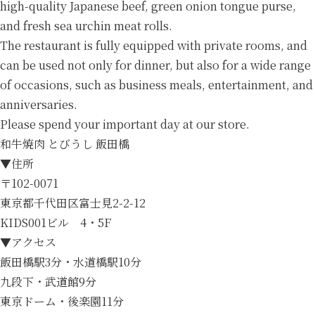
high-quality Japanese beef, green onion tongue purse,
and fresh sea urchin meat rolls.
The restaurant is fully equipped with private rooms, and
can be used not only for dinner, but also for a wide range
of occasions, such as business meals, entertainment, and
anniversaries.
Please spend your important day at our store.
和牛焼肉 とびうし 飯田橋
▼住所
〒102-0071
東京都千代田区富士見2-2-12
KIDS001ビル 4・5F
▼アクセス
飯田橋駅3分・水道橋駅10分
九段下・武道館9分
東京ドーム・後楽園11分