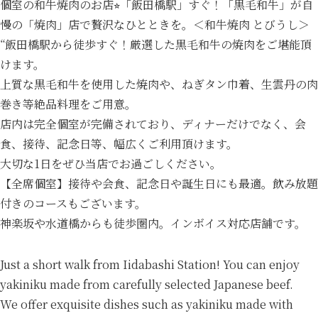
個室の和牛焼肉のお店⭐︎「飯田橋駅」すぐ！「黒毛和牛」が自
慢の「焼肉」店で贅沢なひとときを。＜和牛焼肉 とびうし＞
“飯田橋駅から徒歩すぐ！厳選した黒毛和牛の焼肉をご堪能頂
けます。
上質な黒毛和牛を使用した焼肉や、ねぎタン巾着、生雲丹の肉
巻き等絶品料理をご用意。
店内は完全個室が完備されており、ディナーだけでなく、会
食、接待、記念日等、幅広くご利用頂けます。
大切な1日をぜひ当店でお過ごしください。
【全席個室】接待や会食、記念日や誕生日にも最適。飲み放題
付きのコースもございます。
神楽坂や水道橋からも徒歩圏内。インボイス対応店舗です。
Just a short walk from Iidabashi Station! You can enjoy
yakiniku made from carefully selected Japanese beef.
We offer exquisite dishes such as yakiniku made with