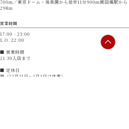
700m／東京ドーム・後楽園から徒歩11分900m飯田橋駅から
298m
営業時間
17:00 - 23:00
L.O. 22:00
■ 営業時間
21:30入店まで
■ 定休日
無（12月31日～1月3日は休業）
決済方法
カード可
（VISA、Master、JCB、AMEX、Diners）
電子マネー可
（交通系電子マネー（Suicaなど）、楽天Edy、nanaco、
WAON、iD、QUICPay）