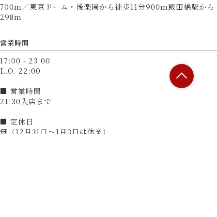
700m／東京ドーム・後楽園から徒歩11分900m飯田橋駅から
298m
営業時間
17:00 - 23:00
L.O. 22:00
■ 営業時間
21:30入店まで
■ 定休日
無（12月31日～1月3日は休業）
決済方法
カード可
（VISA、Master、JCB、AMEX、Diners）
電子マネー可
（交通系電子マネー（Suicaなど）、楽天Edy、nanaco、
WAON、iD、QUICPay）