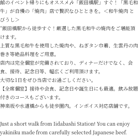
館のイベント帰りにもオススメ🎶「飯田橋駅」すぐ！「黒毛和
牛」が自慢の「焼肉」店で贅沢なひとときを。＜和牛焼肉 と
びうし＞
“飯田橋駅から徒歩すぐ！厳選した黒毛和牛の焼肉をご堪能頂
けます。
上質な黒毛和牛を使用した焼肉や、ねぎタン巾着、生雲丹の肉
巻き等絶品料理をご用意。
店内は完全個室が完備されており、ディナーだけでなく、会
食、接待、記念日等、幅広くご利用頂けます。
大切な1日をぜひ当店でお過ごしください。
【全席個室】接待や会食、記念日や誕生日にも最適。飲み放題
付きのコースもございます。
神楽坂や水道橋からも徒歩圏内。インボイス対応店舗です。
Just a short walk from Iidabashi Station! You can enjoy
yakiniku made from carefully selected Japanese beef.