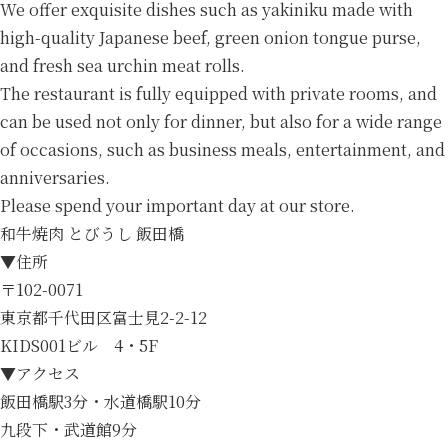
We offer exquisite dishes such as yakiniku made with
high-quality Japanese beef, green onion tongue purse,
and fresh sea urchin meat rolls.
The restaurant is fully equipped with private rooms, and
can be used not only for dinner, but also for a wide range
of occasions, such as business meals, entertainment, and
anniversaries.
Please spend your important day at our store.
和牛焼肉 とびうし 飯田橋
▼住所
〒102-0071
東京都千代田区富士見2-2-12
KIDS001ビル 4・5F
▼アクセス
飯田橋駅3分・水道橋駅10分
九段下・武道館9分