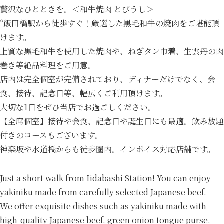
贅沢なひとときを。＜和牛焼肉 とびうし＞
“飯田橋駅から徒歩すぐ！厳選した黒毛和牛の焼肉をご堪能頂
けます。
上質な黒毛和牛を使用した焼肉や、ねぎタン巾着、生雲丹の肉
巻き等絶品料理をご用意。
店内は完全個室が完備されており、ディナーだけでなく、会
食、接待、記念日等、幅広くご利用頂けます。
大切な1日をぜひ当店でお過ごしください。
【全席個室】接待や会食、記念日や誕生日にも最適。飲み放題
付きのコースもございます。
神楽坂や水道橋からも徒歩圏内。インボイス対応店舗です。
Just a short walk from Iidabashi Station! You can enjoy
yakiniku made from carefully selected Japanese beef.
We offer exquisite dishes such as yakiniku made with
high-quality Japanese beef, green onion tongue purse,