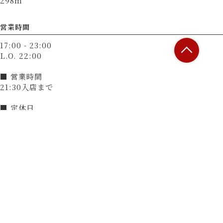
298m
営業時間
17:00 - 23:00
L.O. 22:00
■ 営業時間
21:30入店まで
■ 定休日
無（12月31日～1月3日は休業）
決済方法
カード可
（VISA、Master、JCB、AMEX、Diners）
電子マネー可
（交通系電子マネー（Suicaなど）、楽天Edy、nanaco、
WAON、iD、QUICPay）
QRコード決済可