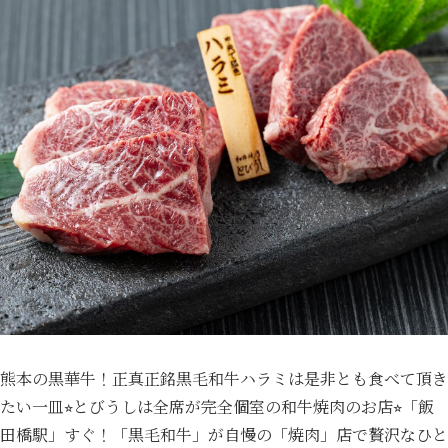
熊本の黒華牛！正真正銘黒毛和牛ハラミは是非とも食べて頂き
たい一皿⭐︎とびうしは全席が完全個室の和牛焼肉のお店⭐︎「飯
田橋駅」すぐ！「黒毛和牛」が自慢の「焼肉」店で贅沢なひと