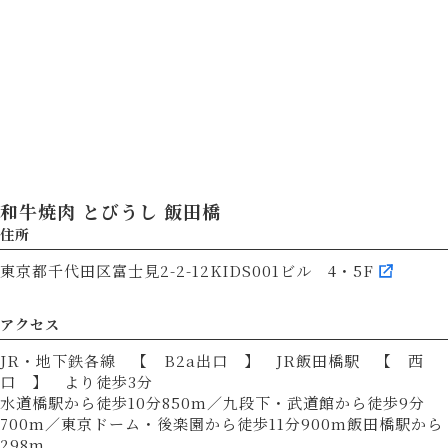
和牛焼肉 とびうし 飯田橋
住所
東京都千代田区富士見2-2-12KIDS001ビル 4・5F
アクセス
JR・地下鉄各線 【 B2a出口 】 JR飯田橋駅 【 西
口 】 より徒歩3分
水道橋駅から徒歩10分850m／九段下・武道館から徒歩9分
700m／東京ドーム・後楽園から徒歩11分900m飯田橋駅から
298m