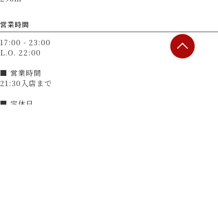
営業時間
17:00 - 23:00
L.O. 22:00
■ 営業時間
21:30入店まで
■ 定休日
無（12月31日～1月3日は休業）
決済方法
カード可
（VISA、Master、JCB、AMEX、Diners）
電子マネー可
（交通系電子マネー（Suicaなど）、楽天Edy、nanaco、
WAON、iD、QUICPay）
QRコード決済可