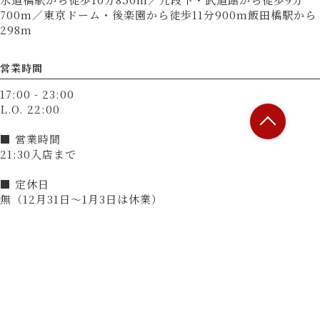
700m／東京ドーム・後楽園から徒歩11分900m飯田橋駅から
298m
営業時間
17:00 - 23:00
L.O. 22:00
■ 営業時間
21:30入店まで
■ 定休日
無（12月31日～1月3日は休業）
決済方法
カード可
（VISA、Master、JCB、AMEX、Diners）
電子マネー可
（交通系電子マネー（Suicaなど）、楽天Edy、nanaco、