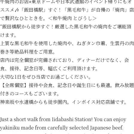
牛焼肉のお店⭐︎東京ドームや日本武道館のイベント帰りにもオ
ススメ🎶「飯田橋駅」すぐ！「黒毛和牛」が自慢の「焼肉」店
で贅沢なひとときを。＜和牛焼肉 とびうし＞
“飯田橋駅から徒歩すぐ！厳選した黒毛和牛の焼肉をご堪能頂
けます。
上質な黒毛和牛を使用した焼肉や、ねぎタン巾着、生雲丹の肉
巻き等絶品料理をご用意。
店内は完全個室が完備されており、ディナーだけでなく、会
食、接待、記念日等、幅広くご利用頂けます。
大切な1日をぜひ当店でお過ごしください。
【全席個室】接待や会食、記念日や誕生日にも最適。飲み放題
付きのコースもございます。
神楽坂や水道橋からも徒歩圏内。インボイス対応店舗です。
Just a short walk from Iidabashi Station! You can enjoy
yakiniku made from carefully selected Japanese beef.