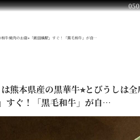
050
の和牛焼肉のお店⭐︎「飯田橋駅」すぐ！「黒毛和牛」が自…
は熊本県産の黒華牛⭐︎とびうしは
駅」すぐ！「黒毛和牛」が自…