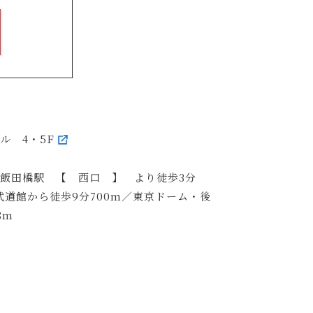
ビル 4・5F
R飯田橋駅 【 西口 】 より徒歩3分
武道館から徒歩9分700m／東京ドーム・後
8m