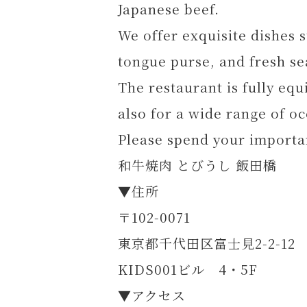
Japanese beef.
We offer exquisite dishes 
tongue purse, and fresh se
The restaurant is fully eq
also for a wide range of o
Please spend your importan
和牛焼肉 とびうし 飯田橋
▼住所
〒102-0071
東京都千代田区富士見2-2-12
KIDS001ビル 4・5F
▼アクセス