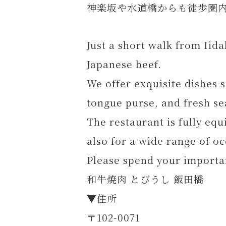
神楽坂や水道橋からも徒歩圏
Just a short walk from Iid
Japanese beef.
We offer exquisite dishes 
tongue purse, and fresh se
The restaurant is fully eq
also for a wide range of o
Please spend your importan
和牛焼肉 とびうし 飯田橋
▼住所
〒102-0071