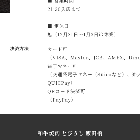
■ 営業時間
21:30入店まで
■ 定休日
無（12月31日～1月3日は休業）
決済方法
カード可
（VISA、Master、JCB、AMEX、Din
電子マネー可
（交通系電子マネー（Suicaなど）、楽天E
QUICPay）
QRコード決済可
（PayPay）
和牛焼肉 とびうし 飯田橋