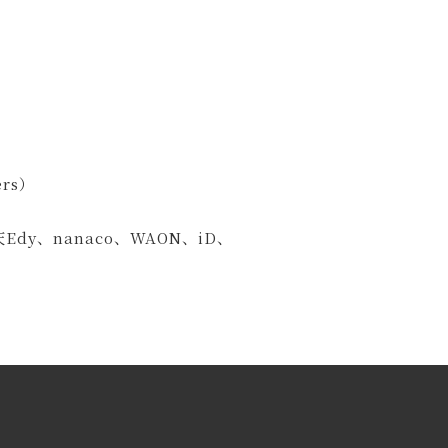
ers）
dy、nanaco、WAON、iD、