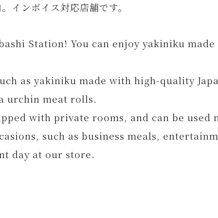
内。インボイス対応店舗です。
abashi Station! You can enjoy yakiniku made
such as yakiniku made with high-quality Jap
a urchin meat rolls.
uipped with private rooms, and can be used n
ccasions, such as business meals, entertainm
t day at our store.