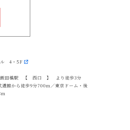
ビル 4・5F
R飯田橋駅 【 西口 】 より徒歩3分
武道館から徒歩9分700m／東京ドーム・後
8m