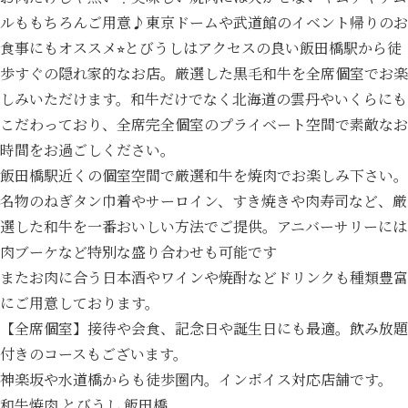
ルももちろんご用意♪東京ドームや武道館のイベント帰りのお
食事にもオススメ⭐︎とびうしはアクセスの良い飯田橋駅から徒
歩すぐの隠れ家的なお店。厳選した黒毛和牛を全席個室でお楽
しみいただけます。和牛だけでなく北海道の雲丹やいくらにも
こだわっており、全席完全個室のプライベート空間で素敵なお
時間をお過ごしください。
飯田橋駅近くの個室空間で厳選和牛を焼肉でお楽しみ下さい。
名物のねぎタン巾着やサーロイン、すき焼きや肉寿司など、厳
選した和牛を一番おいしい方法でご提供。アニバーサリーには
肉ブーケなど特別な盛り合わせも可能です
またお肉に合う日本酒やワインや焼酎などドリンクも種類豊富
にご用意しております。
【全席個室】接待や会食、記念日や誕生日にも最適。飲み放題
付きのコースもございます。
神楽坂や水道橋からも徒歩圏内。インボイス対応店舗です。
和牛焼肉 とびうし 飯田橋