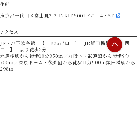
住所
東京都千代田区富士見2-2-12KIDS001ビル 4・5F
アクセス
JR・地下鉄各線 【 B2a出口 】 JR飯田橋駅 【 西
口 】 より徒歩3分
水道橋駅から徒歩10分850m／九段下・武道館から徒歩9分
700m／東京ドーム・後楽園から徒歩11分900m飯田橋駅から
298m
営業時間
17:00 - 23:00
L.O. 22:00
■ 営業時間
21:30入店まで
■ 定休日