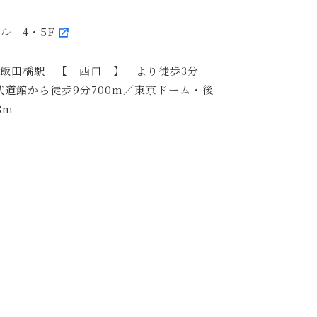
ビル 4・5F
R飯田橋駅 【 西口 】 より徒歩3分
武道館から徒歩9分700m／東京ドーム・後
8m