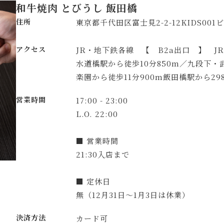
和牛焼肉 とびうし 飯田橋
住所
東京都千代田区富士見2-2-12KIDS001
アクセス
JR・地下鉄各線 【 B2a出口 】 J
水道橋駅から徒歩10分850m／九段下・
楽園から徒歩11分900m飯田橋駅から29
営業時間
17:00 - 23:00
L.O. 22:00
■ 営業時間
21:30入店まで
■ 定休日
無（12月31日～1月3日は休業）
決済方法
カード可