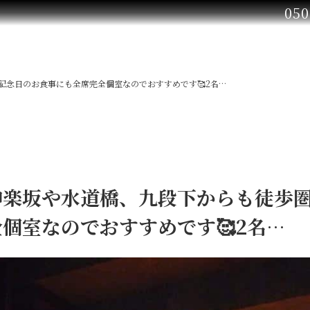
050
念日のお食事にも全席完全個室なのでおすすめです🥰2名…
神楽坂や水道橋、九段下からも徒歩
個室なのでおすすめです🥰2名…