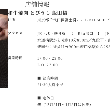
店舗情報
和牛焼肉 とびうし 飯田橋
住所
東京都千代田区富士見2-2-12KIDS001
アクセス
JR・地下鉄各線 【 B2a出口 】 J
水道橋駅から徒歩10分850m／九段下・
楽園から徒歩11分900m飯田橋駅から29
営業時間
17:00 - 23:00
L.O. 22:00
■ 営業時間
21:30入店まで
■ 定休日
無（12月31日～1月3日は休業）