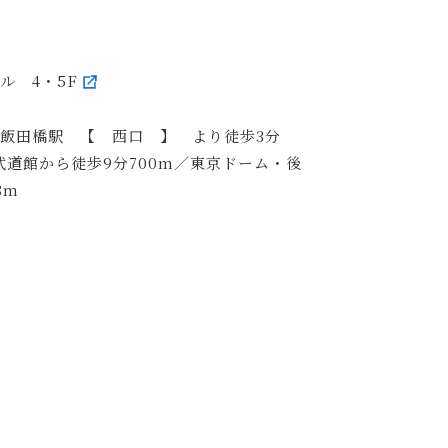
ビル 4・5F
R飯田橋駅 【 西口 】 より徒歩3分
武道館から徒歩9分700m／東京ドーム・後
8m