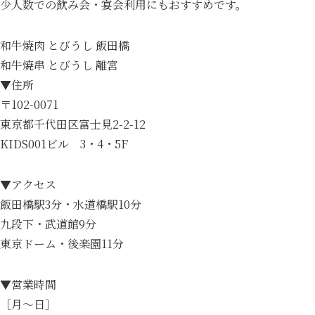
少人数での飲み会・宴会利用にもおすすめです。
和牛焼肉 とびうし 飯田橋
和牛焼串 とびうし 離宮
▼住所
〒102-0071
東京都千代田区富士見2-2-12
KIDS001ビル 3・4・5F
▼アクセス
飯田橋駅3分・水道橋駅10分
九段下・武道館9分
東京ドーム・後楽園11分
▼営業時間
［月～日］