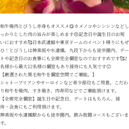
和牛焼肉とびうし赤身もオススメ😋カメノコやシンシンなどし
っかりとした肉の旨みが楽しめます😚記念日や誕生日のお祝
いにおすすめ🥰日本武道館や東京ドームのイベント帰りにもぜ
ひ！とびうしは神楽坂や水道橋、九段下からも徒歩圏内、デー
トや記念日のお食事にも全席完全個室なのでおすすめです🥰2
名様から最大12名様の個室もあり接待にも人気です🙂
【厳選された黒毛和牛を個室空間でご堪能。】
シャトーブリアンやサーロインなど希少部位もご用意。こだわ
り和牛を焼肉、すき焼き、肉寿司などでご堪能頂けます。
【全席完全個室】誕生日や記念日、デートはもちろん、接
待・会食にもご利用頂けます。
神楽坂や水道橋駅からも徒歩圏内。飲み放題コースもございま
す。