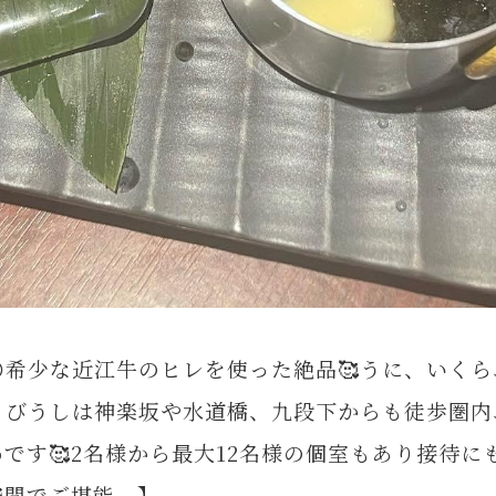
希少な近江牛のヒレを使った絶品🥰うに、いくら
とびうしは神楽坂や水道橋、九段下からも徒歩圏
です🥰2名様から最大12名様の個室もあり接待にも
空間でご堪能。】