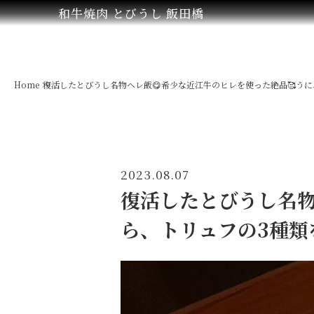
和牛焼肉 とびうし 飯田橋
Home
復活したとびうし名物ヘレ飯😋希少な近江牛のヒレを使った絶品🥰うに
2023.08.07
復活したとびうし名物
ら、トリュフの3種類