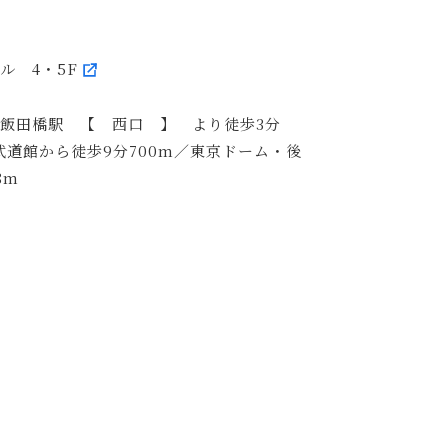
ビル 4・5F
R飯田橋駅 【 西口 】 より徒歩3分
武道館から徒歩9分700m／東京ドーム・後
8m