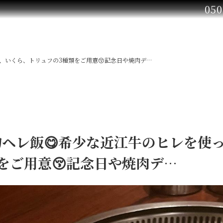
050
、いくら、トリュフの3種類をご用意😚記念日や焼肉デ…
ヘレ飯😋希少な近江牛のヒレを使っ
をご用意😚記念日や焼肉デ…