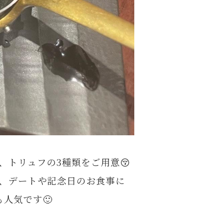
、トリュフの3種類をご用意😚
内、デートや記念日のお食事に
人気です🙂