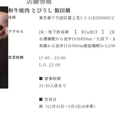
店舗情報
和牛焼肉 とびうし 飯田橋
住所
東京都千代田区富士見2-2-12KIDS001
アクセス
JR・地下鉄各線 【 B2a出口 】 J
水道橋駅から徒歩10分850m／九段下・
楽園から徒歩11分900m飯田橋駅から29
営業時間
17:00 - 23:00
L.O. 22:00
■ 営業時間
21:30入店まで
■ 定休日
無（12月31日～1月3日は休業）